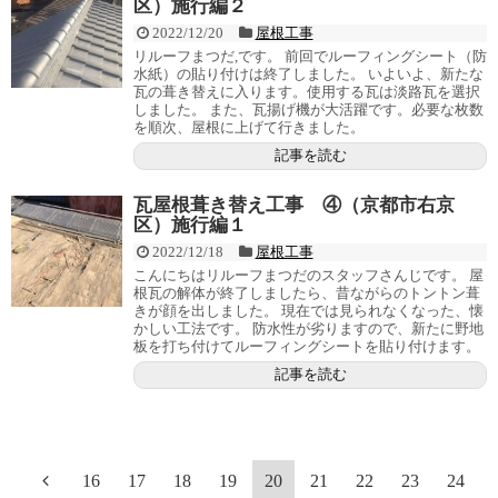
区）施行編２
2022/12/20
屋根工事
リルーフまつだ,です。 前回でルーフィングシート（防
水紙）の貼り付けは終了しました。 いよいよ、新たな
瓦の葺き替えに入ります。使用する瓦は淡路瓦を選択
しました。 また、瓦揚げ機が大活躍です。必要な枚数
を順次、屋根に上げて行きました。
記事を読む
瓦屋根葺き替え工事 ④（京都市右京
区）施行編１
2022/12/18
屋根工事
こんにちはリルーフまつだのスタッフさんじです。 屋
根瓦の解体が終了しましたら、昔ながらのトントン葺
きが顔を出しました。 現在では見られなくなった、懐
かしい工法です。 防水性が劣りますので、新たに野地
板を打ち付けてルーフィングシートを貼り付けます。
記事を読む
16
17
18
19
20
21
22
23
24