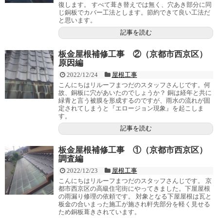
復します。 すべて葺き替えでは無く、穴あき部分に同
じ銅板でカバー工法とします。節約できて良い工法だ
と思います。
記事を読む
板金屋根補修工事 ②（京都市西京区）
原因編
2022/12/24
屋根工事
こんにちはリルーフまつだのスタッフさんじです。何
故、銅板に穴があいたのでしょうか？ 銅は経年と共に
緑青と言う被膜を形成するのですが、雨水の流れが固
定されてしまうと『エロージョン現象』を起こしま
す。
記事を読む
板金屋根補修工事 ①（京都市西京区）
調査編
2022/12/23
屋根工事
こんにちはリルーフまつだのスタッフさんじです。 京
都市西京区の高級住宅街にやってきました。下屋屋根
の雨漏り修理の依頼です。 対象となる下屋屋根は瓦と
板金の合いまった施工が施され軒先部分を軽く見せる
ため銅板葺きされています。