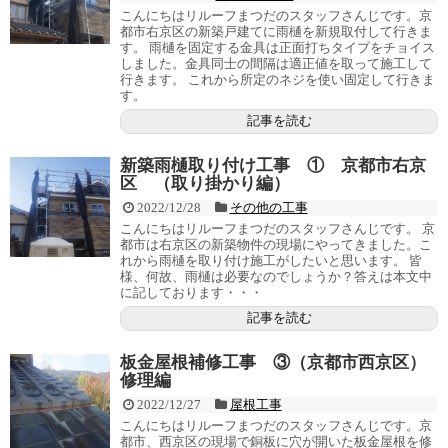
こんにちはリルーフまつだのスタッフさんじです。京
都市右京区の新築戸建てに雨樋を新規取付して行きま
す。 雨樋を固定する金具は正面打ちタイプをチョイス
しました。金具同士の間隔は適正値を取って施工して
行きます。 これから所定のネジを使い固定して行きま
す。
記事を読む
新築雨樋取り付け工事 ① 京都市右京
区 （取り掛かり編）
2022/12/28
その他の工事
こんにちはリルーフまつだのスタッフさんじです。 京
都市は右京区の新築物件の現場にやってきました。こ
れから雨樋を取り付け施工がしたいと思います。 皆
様、何故、雨樋は必要なのでしょうか？答えは本文中
に記しております・・・
記事を読む
板金屋根補修工事 ③（京都市西京区）
修理編
2022/12/27
屋根工事
こんにちはリルーフまつだのスタッフさんじです。京
都市、西京区の現場で銅板に穴が開いた板金屋根を修