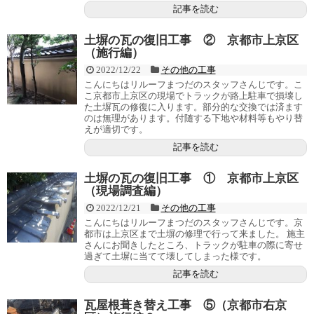
記事を読む
土塀の瓦の復旧工事 ② 京都市上京区
（施行編）
2022/12/22
その他の工事
こんにちはリルーフまつだのスタッフさんじです。こ
こ京都市上京区の現場でトラックが路上駐車で損壊し
た土塀瓦の修復に入ります。部分的な交換では済ます
のは無理があります。付随する下地や材料等もやり替
えが適切です。
記事を読む
土塀の瓦の復旧工事 ① 京都市上京区
（現場調査編）
2022/12/21
その他の工事
こんにちはリルーフまつだのスタッフさんじです。京
都市は上京区まで土塀の修理で行って来ました。 施主
さんにお聞きしたところ、トラックが駐車の際に寄せ
過ぎて土塀に当てて壊してしまった様です。
記事を読む
瓦屋根葺き替え工事 ⑤（京都市右京