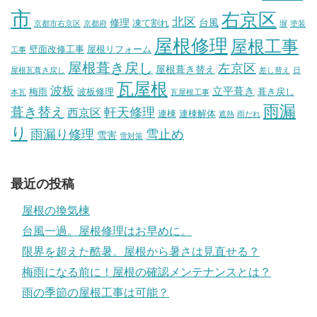
市
右京区
北区
修理
台風
凍て割れ
京都市右京区
京都府
塀
塗装
屋根修理
屋根工事
壁面改修工事
屋根リフォーム
工事
屋根葺き戻し
左京区
屋根葺き替え
屋根瓦葺き戻し
差し替え
日
瓦屋根
波板
立平葺き
梅雨
波板修理
葺き戻し
本瓦
瓦屋根工事
雨漏
葺き替え
軒天修理
西京区
連棟
連棟解体
遮熱
雨だれ
り
雨漏り修理
雪止め
雪害
雪対策
最近の投稿
屋根の換気棟
台風一過。屋根修理はお早めに。
限界を超えた酷暑。屋根から暑さは見直せる？
梅雨になる前に！屋根の確認メンテナンスとは？
雨の季節の屋根工事は可能？