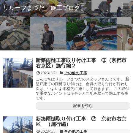
リルーフまつだ 施工ブログ
新築雨樋工事取り付け工事 ③（京都市
右京区）施行編２
2023/1/7
その他の工事
こんにちはリルーフまつだのスタッフさんじです。 新
築戸建ての雨樋取り付けは、金具の取り付けが終わり
次は、いよいよ本格的に施工して行きます。 この取付
で重要なポイントはキチンと勾配を取って施工する事
です。
記事を読む
新築雨樋取り付け工事 ② 京都市右京
区 （施行編）
2023/1/5
その他の工事