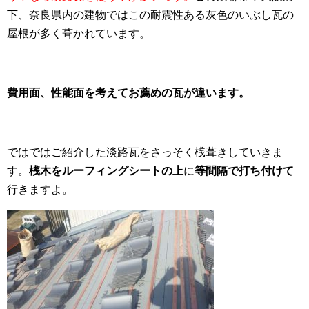
下、奈良県内の建物ではこの耐震性ある灰色のいぶし瓦の
屋根が多く葺かれています。
費用面、性能面を考えてお薦めの瓦が違います。
ではではご紹介した淡路瓦をさっそく桟葺きしていきま
す。
桟木をルーフィングシートの上
に
等間隔で打ち付けて
行きますよ。