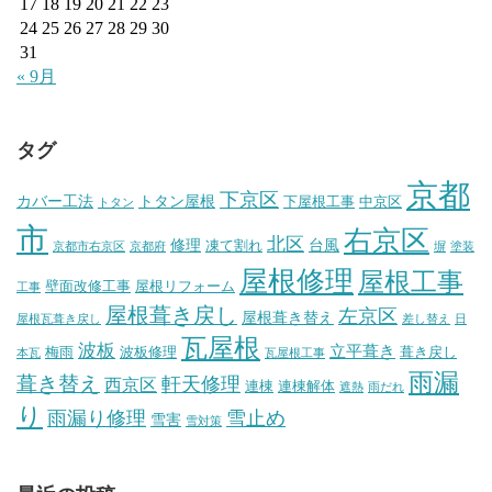
17
18
19
20
21
22
23
24
25
26
27
28
29
30
31
« 9月
タグ
京都
下京区
カバー工法
トタン屋根
下屋根工事
中京区
トタン
市
右京区
北区
修理
台風
凍て割れ
京都市右京区
京都府
塀
塗装
屋根修理
屋根工事
壁面改修工事
屋根リフォーム
工事
屋根葺き戻し
左京区
屋根葺き替え
屋根瓦葺き戻し
差し替え
日
瓦屋根
波板
立平葺き
梅雨
波板修理
葺き戻し
本瓦
瓦屋根工事
雨漏
葺き替え
軒天修理
西京区
連棟
連棟解体
遮熱
雨だれ
り
雨漏り修理
雪止め
雪害
雪対策