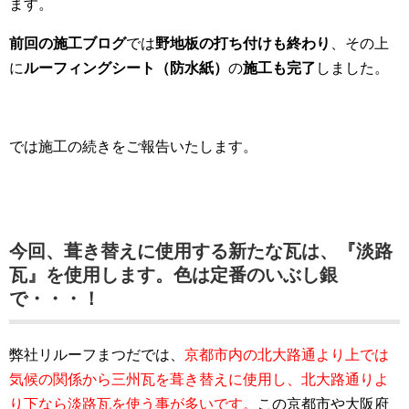
ます。
前回の施工ブログ
では
野地板の打ち付けも終わり
、その上
に
ルーフィングシート（防水紙）
の
施工も完了
しました。
では施工の続きをご報告いたします。
今回、葺き替えに使用する新たな瓦は、『淡路
瓦』を使用します。色は定番のいぶし銀
で・・・！
弊社リルーフまつだでは、
京都市内の北大路通より上では
気候の関係から三州瓦を葺き替えに使用し、北大路通りよ
り下なら淡路瓦を使う事が多いです。
この京都市や大阪府