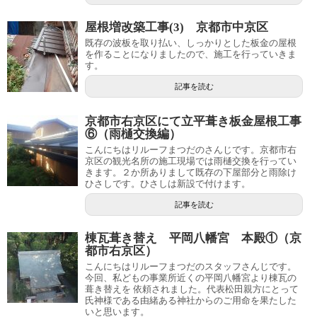
屋根増改築工事(3) 京都市中京区
既存の波板を取り払い、しっかりとした板金の屋根
を作ることになりましたので、施工を行っていきま
す。
記事を読む
京都市右京区にて立平葺き板金屋根工事
⑥（雨樋交換編）
こんにちはリルーフまつだのさんじです。京都市右
京区の観光名所の施工現場では雨樋交換を行ってい
きます。２か所ありまして既存の下屋部分と雨除け
ひさしです。ひさしは新設で付けます。
記事を読む
棟瓦葺き替え 平岡八幡宮 本殿①（京
都市右京区）
こんにちはリルーフまつだのスタッフさんじです。
今回、私どもの事業所近くの平岡八幡宮より棟瓦の
葺き替えを 依頼されました。代表松田親方にとって
氏神様である由緒ある神社からのご用命を果たした
いと思います。