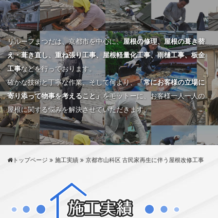
リルーフまつだは、京都市を中心に、
屋根の修理、屋根の葺き替
え・葺き直し、重ね張り工事、屋根軽量化工事、雨樋工事、板金
工事
などを行っております。
確かな技術と丁寧な作業、そして何より、
「常にお客様の立場に
寄り添って物事を考えること」
をモットーに、お客様一人一人の
屋根に関する悩みを解決させていただきます。
トップページ
施工実績
京都市山科区 古民家再生に伴う屋根改修工事