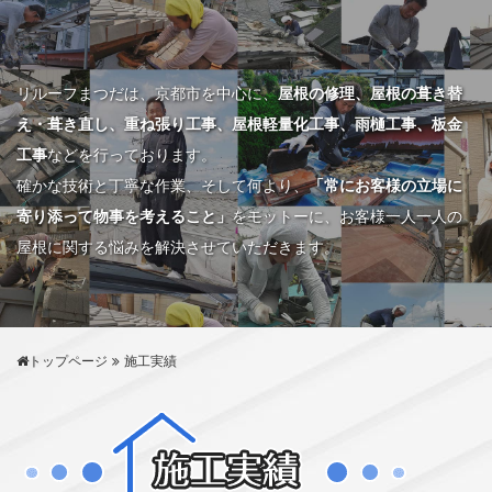
リルーフまつだは、京都市を中心に、
屋根の修理、屋根の葺き替
え・葺き直し、重ね張り工事、屋根軽量化工事、雨樋工事、板金
工事
などを行っております。
確かな技術と丁寧な作業、そして何より、
「常にお客様の立場に
寄り添って物事を考えること」
をモットーに、お客様一人一人の
屋根に関する悩みを解決させていただきます。
トップページ
施工実績