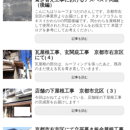
（後編）
こんにちはリルーフまつだのさんじです。京都市右
京区の事業所よりお届けします。スタッフコラム セ
キスイかわらUの問題後編です。同かわらを屋根材と
して使用された方はこのコラムをお役立てて 本題ブ
ログを参考にしてお考えください。
記事を読む
瓦屋根工事、玄関庇工事 京都市右京区
にて(４)
瓦屋根の部分は、ルーフィングを張ったあと、既存
のまだ使える瓦を葺き直していきます。
記事を読む
店舗の下屋根工事 京都市北区（３）
今回はかねてより行っている、店舗様の下屋根工事
の完成形をお届けします！
記事を読む
京都市右京区にて立平葺き板金屋根工事