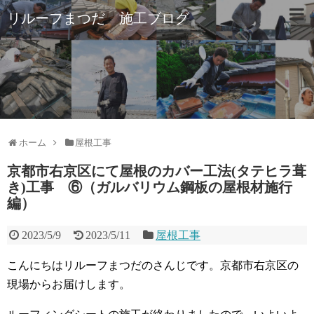
リルーフまつだ 施工ブログ
ホーム
屋根工事
京都市右京区にて屋根のカバー工法(タテヒラ葺
き)工事 ⑥（ガルバリウム鋼板の屋根材施行
編）
2023/5/9
2023/5/11
屋根工事
こんにちはリルーフまつだのさんじです。京都市右京区の
現場からお届けします。