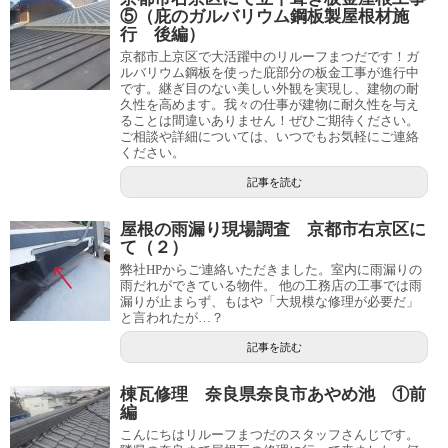
⑤（庇のガルバリウム鋼板製屋根材施
行 後編）
京都市上京区で大活躍中のリルーフまつだです！ガ
ルバリウム鋼板を使った庇部分の板金工事が進行中
です。継ぎ目のない美しい外観を実現し、建物の耐
久性を高めます。我々の仕事が建物に耐久性を与え
ることは間違いありません！ぜひご期待ください。
ご相談や詳細については、いつでもお気軽にご連絡
ください。
記事を読む
屋根の雨漏り現場調査 京都市右京区に
て（２）
弊社HPからご連絡いただきました。室内に雨漏りの
雨だれができている物件。 他の工務店の工事では雨
漏りが止まらず、もはや「大規模な修理が必要だ」
と言われたが…？
記事を読む
棟瓦修理 奈良県奈良市あやめ池 ①前
編
こんにちはリルーフまつだのスタッフさんじです。