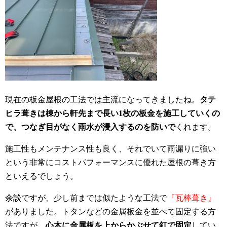
現在の板金屋根の工法では主流になってきましたね。
タテ
ヒラ葺きは棟から軒先まで長い1枚の板金を施工していくの
で、つなぎ目がなく雨水が浸入するのを防いで
くれます。
施工性もメンテナンス性も良く、それでいて雨漏りに強い
という非常にコストパフォーマンスに優れた屋根の葺き方
といえるでしょう。
余談ですが、少し前までは似たような工法で
『瓦棒葺き』
がありました。トタンなどの金属板金を並べて固定する方
法ですが、
心木に金属板を上からかぶせて釘で固定
してい