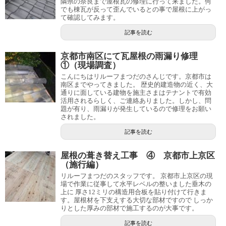
隣県の奈良まで屋根瓦の修理に行って来ました。何
でも棟瓦が反って歪んでいるとの事で屋根に上がっ
て確認してみます。
記事を読む
京都市南区にて瓦屋根の雨漏り修理
①（現場調査）
こんにちはリルーフまつだのさんじです。京都市は
南区までやってきました。 歴史的建造物の近く、大
通りに面している建物を施主さまはテナントで有効
活用されるらしく、ご連絡ありました。しかし、問
題が有り、雨漏りが発生しているので修理をお願い
されました。
記事を読む
屋根の葺き替え工事 ④ 京都市上京区
（施行編）
リルーフまつだのスタッフです。 京都市上京区の現
場で作業に従事して水平レベルの整いました垂木の
上に 厚さ12ミリの構造用合板を貼り付けて行きま
す。屋根材を下支えする大切な部材ですので しっか
りとした厚みの部材で施工するのが大事です。
記事を読む