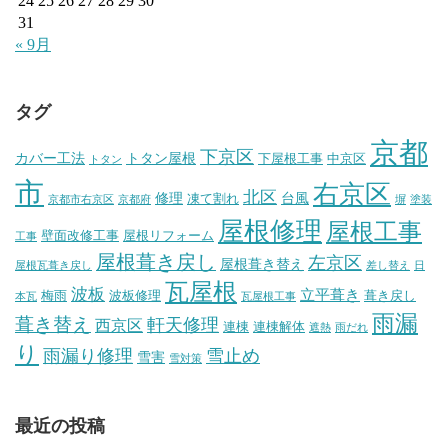
24
25
26
27
28
29
30
31
« 9月
タグ
京都
下京区
カバー工法
トタン屋根
下屋根工事
中京区
トタン
市
右京区
北区
修理
台風
凍て割れ
京都市右京区
京都府
塀
塗装
屋根修理
屋根工事
壁面改修工事
屋根リフォーム
工事
屋根葺き戻し
左京区
屋根葺き替え
屋根瓦葺き戻し
差し替え
日
瓦屋根
波板
立平葺き
梅雨
波板修理
葺き戻し
本瓦
瓦屋根工事
雨漏
葺き替え
軒天修理
西京区
連棟
連棟解体
遮熱
雨だれ
り
雨漏り修理
雪止め
雪害
雪対策
最近の投稿