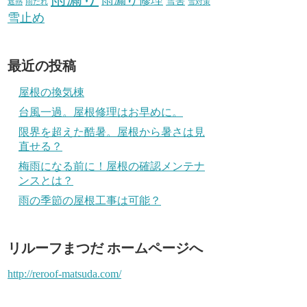
雪害
遮熱
雨だれ
雪対策
雪止め
最近の投稿
屋根の換気棟
台風一過。屋根修理はお早めに。
限界を超えた酷暑。屋根から暑さは見
直せる？
梅雨になる前に！屋根の確認メンテナ
ンスとは？
雨の季節の屋根工事は可能？
リルーフまつだ ホームページへ
http://reroof-matsuda.com/