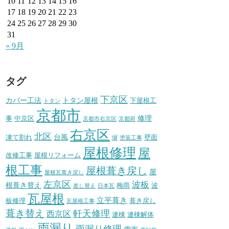
10
11
12
13
14
15
16
17
18
19
20
21
22
23
24
25
26
27
28
29
30
31
« 9月
タグ
下京区
カバー工法
トタン屋根
下屋根工
トタン
京都市
修理
事
中京区
京都市右京区
京都府
右京区
北区
台風
凍て割れ
壁面
塀
塗装工事
屋根修理
屋
改修工事
屋根リフォーム
根工事
屋根葺き戻し
屋
屋根瓦葺き戻し
左京区
波板
根葺き替え
梅雨
波
差し替え
日本瓦
瓦屋根
立平葺き
板修理
葺き戻し
瓦屋根工事
葺き替え
軒天修理
西京区
連棟
連棟解体
雨漏り
雨漏り修理