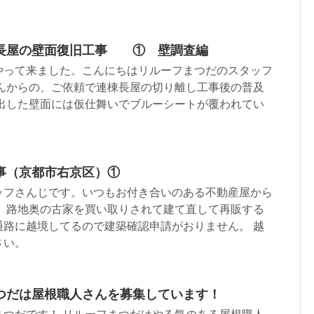
長屋の壁面復旧工事 ① 壁調査編
やって来ました。こんにちはリルーフまつだのスタッフ
さんからの、ご依頼で連棟長屋の切り離し工事後の普及
露出した壁面には仮仕舞いでブルーシートが覆われてい
事（京都市右京区）①
ッフさんじです。いつもお付き合いのある不動産屋から
。 路地奥の古家を買い取りされて建て直して再販する
通路に越境してるので建築確認申請がおりません。 越
さい。
つだは屋根職人さんを募集しています！