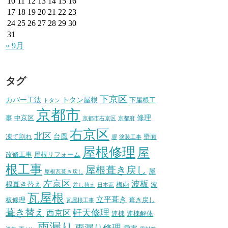
10
11
12
13
14
15
16
17
18
19
20
21
22
23
24
25
26
27
28
29
30
31
« 9月
タグ
下京区
カバー工法
トタン屋根
下屋根工
トタン
京都市
修理
事
中京区
京都市右京区
京都府
右京区
北区
台風
凍て割れ
壁面
塀
塗装工事
屋根修理
屋
改修工事
屋根リフォーム
根工事
屋根葺き戻し
屋
屋根瓦葺き戻し
左京区
波板
根葺き替え
梅雨
波
差し替え
日本瓦
瓦屋根
立平葺き
板修理
葺き戻し
瓦屋根工事
葺き替え
軒天修理
西京区
連棟
連棟解体
雨漏り
雨漏り修理