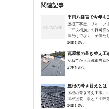
関連記事
平岡八幡宮で今年も
屋根工事屋、リルーフ
『三役相撲』の行司役
事だけでなく、子供た
記事を読む
瓦屋根の葺き替え工
かねてから京都市右京
記事を読む
屋根の葺き替えとは
屋根の葺き替え工事につ
屋根塗装工事との比較
記事を読む