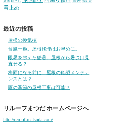
雪害
遮熱
雨だれ
雪対策
雪止め
最近の投稿
屋根の換気棟
台風一過。屋根修理はお早めに。
限界を超えた酷暑。屋根から暑さは見
直せる？
梅雨になる前に！屋根の確認メンテナ
ンスとは？
雨の季節の屋根工事は可能？
リルーフまつだ ホームページへ
http://reroof-matsuda.com/