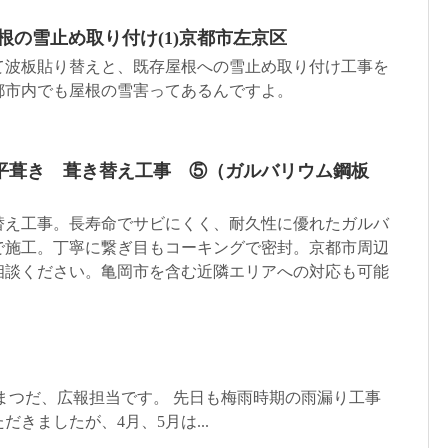
根の雪止め取り付け(1)京都市左京区
て波板貼り替えと、既存屋根への雪止め取り付け工事を
都市内でも屋根の雪害ってあるんですよ。
平葺き 葺き替え工事 ⑤（ガルバリウム鋼板
替え工事。長寿命でサビにくく、耐久性に優れたガルバ
で施工。丁寧に繋ぎ目もコーキングで密封。京都市周辺
相談ください。亀岡市を含む近隣エリアへの対応も可能
！
まつだ、広報担当です。 先日も梅雨時期の雨漏り工事
きましたが、4月、5月は...