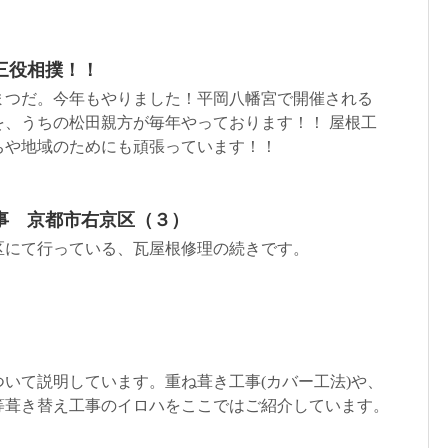
三役相撲！！
まつだ。今年もやりました！平岡八幡宮で開催される
を、うちの松田親方が毎年やっております！！ 屋根工
ちや地域のためにも頑張っています！！
事 京都市右京区（３）
区にて行っている、瓦屋根修理の続きです。
いて説明しています。重ね葺き工事(カバー工法)や、
等葺き替え工事のイロハをここではご紹介しています。