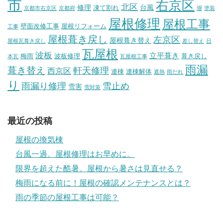
市
右京区
北区
修理
台風
凍て割れ
京都市右京区
京都府
塀
塗装
屋根修理
屋根工事
壁面改修工事
屋根リフォーム
工事
屋根葺き戻し
左京区
屋根葺き替え
屋根瓦葺き戻し
差し替え
日
瓦屋根
波板
立平葺き
梅雨
波板修理
葺き戻し
本瓦
瓦屋根工事
雨漏
葺き替え
軒天修理
西京区
連棟
連棟解体
遮熱
雨だれ
り
雨漏り修理
雪止め
雪害
雪対策
最近の投稿
屋根の換気棟
台風一過。屋根修理はお早めに。
限界を超えた酷暑。屋根から暑さは見直せる？
梅雨になる前に！屋根の確認メンテナンスとは？
雨の季節の屋根工事は可能？