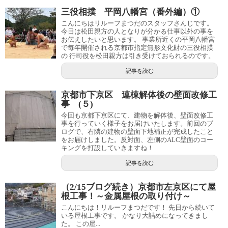
三役相撲 平岡八幡宮（番外編）①
こんにちはリルーフまつだのスタッフさんじです。
今日は松田親方の人となりが分かる仕事以外の事を
お伝えしたいと思います。 事業所近くの平岡八幡宮
で毎年開催される京都市指定無形文化財の三役相撲
の 行司役を松田親方は引き受けておられるのです。
記事を読む
京都市下京区 連棟解体後の壁面改修工
事 (５)
今回も京都下京区にて、建物を解体後、壁面改修工
事を行っていく様子をお届けいたします。前回のブ
ログで、右隣の建物の壁面下地補正が完成したこと
をお届けしました。反対面、左側のALC壁面のコー
キングを打設していきますね！
記事を読む
（2/15ブログ続き）京都市左京区にて屋
根工事！～金属屋根の取り付け～
こんにちは！リルーフまつだです！ 先日から続いて
いる屋根工事です。 かなり大詰めになってきまし
た。 この屋...