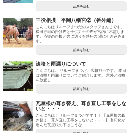
記事を読む
三役相撲 平岡八幡宮②（番外編）
こんにちはリルーフまつだのスタッフさんじです。
松田行司の掛け声と子供力士の声が宮内に木霊しま
す。応援の声援と共に辺りを熱狂の 渦に引き込みま
す。
記事を読む
漆喰と雨漏りについて
こんにちは。 リルーフまつだ、広報担当です。 本日
は漆喰と雨漏りについてご紹介します。 意外と漆喰
を放置し...
記事を読む
瓦屋根の葺き替え、葺き直し工事をしな
いと・・・
こんにちは！リルーフまつだです！！ 【瓦屋根の葺
き替え、葺き直し工事をしないと・・・】 老朽化が
進んだ瓦屋根の下はこうな...