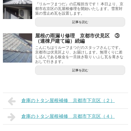
『リルーフまつだ』の広報担当です！ 本日より、京
都市右京区の瓦屋根修理を開始いたします。雪害対
策の雪止め瓦を設置します。
記事を読む
屋根の雨漏り修理 京都市伏見区 ③
（連棟戸建て編）続編
こんにちはリルーフまつだのスタッフさんじです。
京都市は伏見区より、お届けします。無理くりに差
し込んである板金を一旦抜き取り いぶし瓦を葺きな
おして行きます。
記事を読む
倉庫のトタン屋根補修 京都市下京区（２）
倉庫のトタン屋根補修 京都市下京区（４）