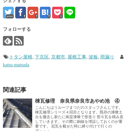
シェアする
error
0
フォローする
トタン屋根
,
下京区
,
京都市
,
屋根工事
,
波板
,
雨漏り
katsu-matsuda
関連記事
棟瓦修理 奈良県奈良市あやめ池 ④
こんにちはリルーフまつだのスタッフさんじです。
棟瓦修理シリーズ４回目となります。既存の漆喰土
台を撤去し新たに南蛮漆喰で形造り 熨斗瓦を積み直
していきます。その際に銅線を埋設しておくのが重
要です。 冠瓦を載せた時に縛り付けて行くの
で・・・