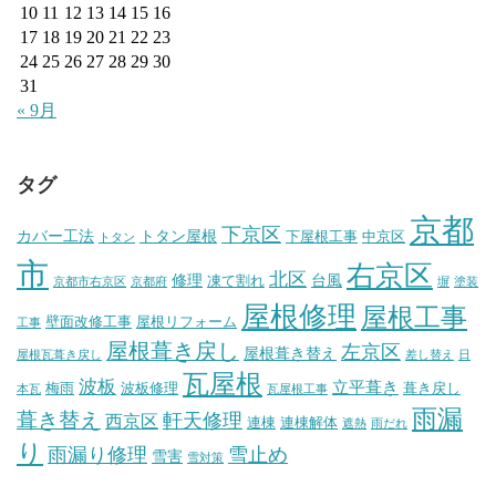
10
11
12
13
14
15
16
17
18
19
20
21
22
23
24
25
26
27
28
29
30
31
« 9月
タグ
京都
下京区
カバー工法
トタン屋根
下屋根工事
中京区
トタン
市
右京区
北区
修理
台風
凍て割れ
京都市右京区
京都府
塀
塗装
屋根修理
屋根工事
壁面改修工事
屋根リフォーム
工事
屋根葺き戻し
左京区
屋根葺き替え
屋根瓦葺き戻し
差し替え
日
瓦屋根
波板
立平葺き
梅雨
波板修理
葺き戻し
本瓦
瓦屋根工事
雨漏
葺き替え
軒天修理
西京区
連棟
連棟解体
遮熱
雨だれ
り
雨漏り修理
雪止め
雪害
雪対策