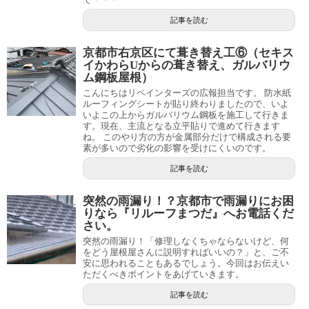
記事を読む
京都市右京区にて葺き替え工⑥（セキス
イかわらUからの葺き替え、ガルバリウ
ム鋼板屋根）
こんにちはリペインターズの広報担当です。 防水紙
ルーフィングシートが貼り終わりましたので、いよ
いよこの上からガルバリウム鋼板を施工して行きま
す。現在、主流となる立平貼りで進めて行きます
ね。 このやり方の方が金属部分だけで構成される要
素が多いので劣化の影響を受けにくいのです。
記事を読む
突然の雨漏り！？京都市で雨漏りにお困
りなら『リルーフまつだ』へお電話くだ
さい。
突然の雨漏り！「修理しなくちゃならないけど、何
をどう屋根屋さんに説明すればいいの？」と、ご不
安に思われることもあるでしょう。今回はお伝えい
ただくべきポイントをあげていきます。
記事を読む