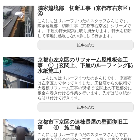
隣家越境部 切断工事（京都市右京区）
④
こんにちはリルーフまつだのスタッフさんじです。
隣家越境部 切断工事（京都市右京区）シリーズで
す。 下屋の軒天減築に取り掛かります。軒天を切断
して隣地に越境しない様にして行きます。
記事を読む
京都市左京区のリフォーム屋根板金工
事 ①（玄関上、下屋のルーフィング防
水紙施工）
こんにちはリルーフまつだのさんじです。 京都市
は左京区までやってきました。工務店からの依頼で
大規模リフォーム工事の現場で 玄関上の下屋部分に
板金を巻き付ける作業を行います。先ずは防水紙か
ら貼り付けて行きます。
記事を読む
京都市下京区の連棟長屋の壁面復旧工
事 ④ 施工編
こんにちはリルーフまつだのスタッフさんじです。
京都市下京区の現場からです。 下屋とお風呂の屋根