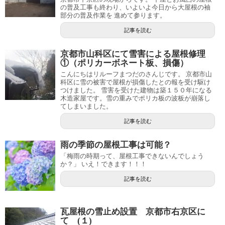
の普及工事も終わり、いよいよ今日から大屋根の袖
部分の普及作業を 進めて参ります。
記事を読む
京都市山科区にて雪害による屋根修理
①（ポリカーボネート板、損傷）
こんにちはリルーフまつだのさんじです。 京都市山
科区に雪の被害で屋根が損傷したとの報を受け駆け
つけました。 雪害を受けた建物は築１５０年になる
木造家屋です。雪の重みでポリカ板の波板が崩落し
てしまいました。
記事を読む
雨の季節の屋根工事は可能？
「梅雨の時期って、屋根工事できないんでしょう
か？」 いえ！できます！！！
記事を読む
瓦屋根の雪止め設置 京都市右京区に
て (１)