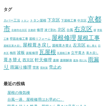
タグ
京都
下京区
カバー工法
トタン屋根
下屋根工事
中京区
トタン
市
右京区
北区
修理
台風
凍て割れ
京都市右京区
京都府
塀
塗装
屋根修理
屋根工事
壁面改修工事
屋根リフォーム
工事
屋根葺き戻し
左京区
屋根葺き替え
屋根瓦葺き戻し
差し替え
日
瓦屋根
波板
立平葺き
梅雨
波板修理
葺き戻し
本瓦
瓦屋根工事
雨漏
葺き替え
軒天修理
西京区
連棟
連棟解体
遮熱
雨だれ
り
雨漏り修理
雪止め
雪害
雪対策
最近の投稿
屋根の換気棟
台風一過。屋根修理はお早めに。