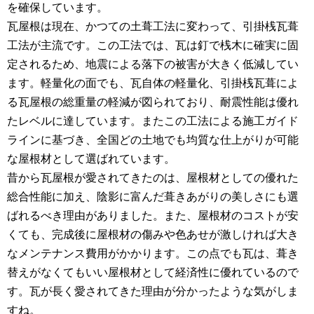
を確保しています。
瓦屋根は現在、かつての土葺工法に変わって、引掛桟瓦葺
工法が主流です。この工法では、瓦は釘で桟木に確実に固
定されるため、地震による落下の被害が大きく低減してい
ます。軽量化の面でも、瓦自体の軽量化、引掛桟瓦葺によ
る瓦屋根の総重量の軽減が図られており、耐震性能は優れ
たレベルに達しています。またこの工法による施工ガイド
ラインに基づき、全国どの土地でも均質な仕上がりが可能
な屋根材として選ばれています。
昔から瓦屋根が愛されてきたのは、屋根材としての優れた
総合性能に加え、陰影に富んだ葺きあがりの美しさにも選
ばれるべき理由がありました。また、屋根材のコストが安
くても、完成後に屋根材の傷みや色あせが激しければ大き
なメンテナンス費用がかかります。この点でも瓦は、葺き
替えがなくてもいい屋根材として経済性に優れているので
す。瓦が長く愛されてきた理由が分かったような気がしま
すね。