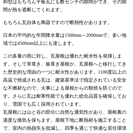
和型はもちろん平板瓦にも数センチの隙間ができ、その隙
間が熱を遮断してくれます。
もちろん瓦自体も陶器ですので断熱性があります。
日本の平均的な年間降水量は1500mm～2000mmで、多い地
域では4500mm以上にも達します。
この多量の雨に対し、瓦屋根は優れた耐水性を発揮しま
す。そして草葺き、板葺き屋根が、瓦屋根へと移行してき
た歴史的な理由の一つに耐火性があります。1100度以上の
高温で焼成される瓦は、建築基準法で指定されている安全
な不燃材なので、火事による屋根からの類焼を防ぐので
す。さらに瓦は耐寒性能でも優れた総合品質を確保してお
り、雪国でも広く採用されています。
瓦屋根には山と谷の部分に自然な通気性があり、屋根裏の
適度な換気を保ちます。屋根下地に断熱材を施工すること
で、室内の熱損失を低減し、四季を通じて快適な居住環境