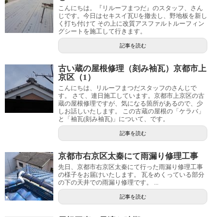
こんにちは。『リルーフまつだ』のスタッフ、さん
じです。今日はセキスイ瓦Uを撤去し、野地板を新し
く打ち付けて その上に改質アスファルトルーフィン
グシートを施工して行きます。
記事を読む
古い蔵の屋根修理（刻み袖瓦）京都市上
京区（1）
こんにちは、リルーフまつだスタッフのさんじで
す。 さて、連日施工しています。京都市上京区の古
蔵の屋根修理ですが、気になる箇所があるので、少
しお話しいたします。 この古蔵の屋根の「ケラバ」
と「袖瓦(刻み袖瓦)」について、です。
記事を読む
京都市右京区太秦にて雨漏り修理工事
先日、京都市右京区太秦にて行った雨漏り修理工事
の様子をお届けいたします。 瓦をめくっている部分
の下の天井での雨漏り修理です。 ...
記事を読む