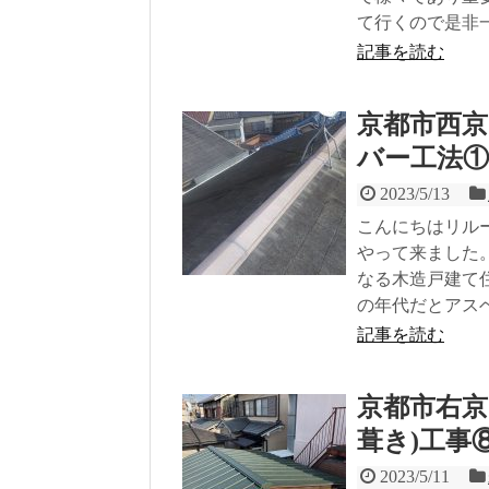
て行くので是非
記事を読む
京都市西
バー工法①
2023/5/13
こんにちはリル
やって来ました
なる木造戸建て
の年代だとアス
記事を読む
京都市右京
葺き)工事
2023/5/11