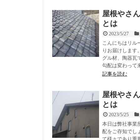
屋根やさ
とは
2023/5/27
こんにちはリル
りお届けします
グル材、陶器瓦
勾配は変わって
記事を読む
屋根やさ
とは
2023/5/25
本日は弊社事業
配をご存知でし
て様々であり重