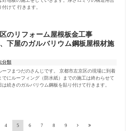
は野地板の施工をしていきます。厚さ12ミリの構造用合
り付けて 行きます。
京区のリフォーム屋根板金工事
上、下屋のガルバリウム鋼板屋根材施
未分類
ーフまつだのさんじです。 京都市左京区の現場に到着
までにルーフィング（防水紙）までの施工は終わらせて
日は続きのガルバリウム鋼板を貼り付けて行きます。
4
5
6
7
8
9