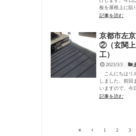
けします。今日
板を屋根上に貼
記事を読む
京都市左
②（玄関
工）
2023/3/3
こんにちはリル
しました。前回
いますので、今
記事を読む
1
2
3