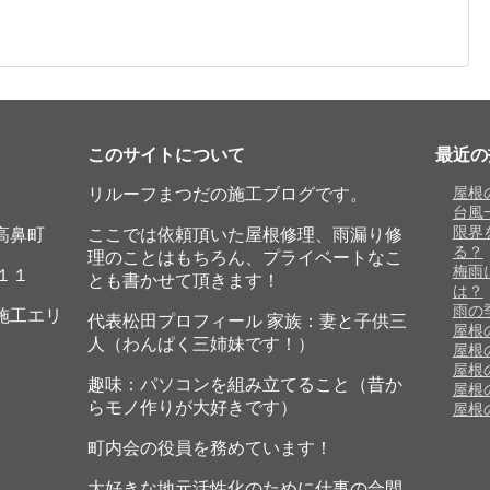
このサイトについて
最近の
リルーフまつだの施工ブログです。
屋根
台風
限界
高鼻町
ここでは依頼頂いた屋根修理、雨漏り修
る？
理のことはもちろん、プライベートなこ
梅雨
１１
とも書かせて頂きます！
は？
雨の
施工エリ
代表松田プロフィール 家族：妻と子供三
屋根
人（わんぱく三姉妹です！）
屋根
屋根
趣味：パソコンを組み立てること（昔か
屋根
らモノ作りが大好きです）
屋根
町内会の役員を務めています！
大好きな地元活性化のために仕事の合間