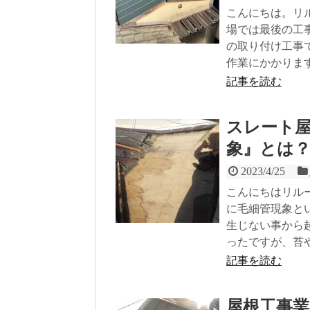
こんにちは。リ
場では最後の工
の取り付け工事
作業にかかりま
記事を読む
スレート
象』とは
2023/4/25
こんにちはリル
に毛細管現象と
生じない事から
ったですが、苔
記事を読む
屋根工事