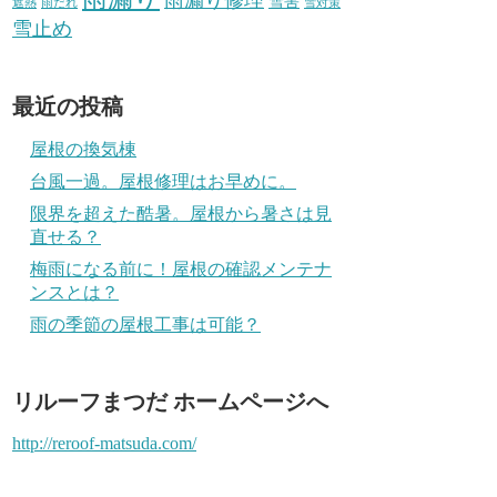
雪害
遮熱
雨だれ
雪対策
雪止め
最近の投稿
屋根の換気棟
台風一過。屋根修理はお早めに。
限界を超えた酷暑。屋根から暑さは見
直せる？
梅雨になる前に！屋根の確認メンテナ
ンスとは？
雨の季節の屋根工事は可能？
リルーフまつだ ホームページへ
http://reroof-matsuda.com/