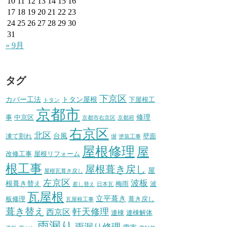
10
11
12
13
14
15
16
17
18
19
20
21
22
23
24
25
26
27
28
29
30
31
« 9月
タグ
下京区
カバー工法
トタン屋根
下屋根工
トタン
京都市
修理
事
中京区
京都市右京区
京都府
右京区
北区
台風
凍て割れ
壁面
塀
塗装工事
屋根修理
屋
改修工事
屋根リフォーム
根工事
屋根葺き戻し
屋
屋根瓦葺き戻し
左京区
波板
根葺き替え
梅雨
波
差し替え
日本瓦
瓦屋根
立平葺き
板修理
葺き戻し
瓦屋根工事
葺き替え
軒天修理
西京区
連棟
連棟解体
雨漏り
雨漏り修理