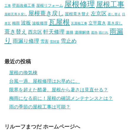
屋根修理
屋根工事
壁面改修工事
屋根リフォーム
工事
屋根葺き戻し
左京区
屋根葺き替え
屋根瓦葺き戻し
差し替え
日
瓦屋根
波板
立平葺き
梅雨
波板修理
葺き戻し
本瓦
瓦屋根工事
雨漏
葺き替え
軒天修理
西京区
連棟
連棟解体
遮熱
雨だれ
り
雨漏り修理
雪止め
雪害
雪対策
最近の投稿
屋根の換気棟
台風一過。屋根修理はお早めに。
限界を超えた酷暑。屋根から暑さは見直せる？
梅雨になる前に！屋根の確認メンテナンスとは？
雨の季節の屋根工事は可能？
リルーフまつだ ホームページへ