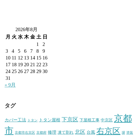
2026年8月
月
火
水
木
金
土
日
1
2
3
4
5
6
7
8
9
10
11
12
13
14
15
16
17
18
19
20
21
22
23
24
25
26
27
28
29
30
31
« 9月
タグ
京都
下京区
カバー工法
トタン屋根
下屋根工事
中京区
トタン
市
右京区
北区
修理
台風
凍て割れ
京都市右京区
京都府
塀
塗装