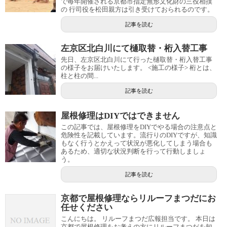
で毎年開催される京都市指定無形文化財の三役相撲
の 行司役を松田親方は引き受けておられるのです。
記事を読む
左京区北白川にて樋取替・桁入替工事
先日、左京区北白川にて行った樋取替・桁入替工事
の様子をお届けいたします。 <施工の様子> 桁とは、
柱と柱の間...
記事を読む
屋根修理はDIYではできません
この記事では、屋根修理をDIYでやる場合の注意点と
危険性を記載しています。流行りのDIYですが、知識
もなく行うとかえって状況が悪化してしまう場合も
あるため、適切な状況判断を行って行動しましょ
う。
記事を読む
京都で屋根修理ならリルーフまつだにお
任せください
こんにちは。 リルーフまつだ広報担当です。 本日は
京都で屋根修理をお考えの方にリルーフまつだを知