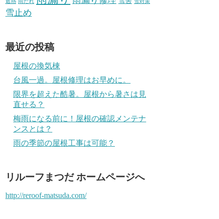
雪害
遮熱
雨だれ
雪対策
雪止め
最近の投稿
屋根の換気棟
台風一過。屋根修理はお早めに。
限界を超えた酷暑。屋根から暑さは見
直せる？
梅雨になる前に！屋根の確認メンテナ
ンスとは？
雨の季節の屋根工事は可能？
リルーフまつだ ホームページへ
http://reroof-matsuda.com/