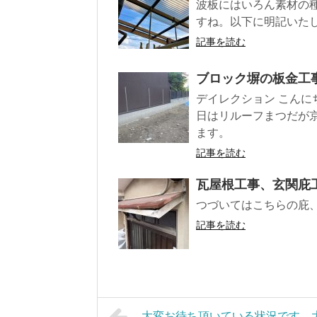
波板にはいろん素材の
すね。以下に明記いた
記事を読む
ブロック塀の板金工
デイレクション こんに
日はリルーフまつだが
ます。
記事を読む
瓦屋根工事、玄関庇工
つづいてはこちらの庇
記事を読む
大変お待ち頂いている状況です。