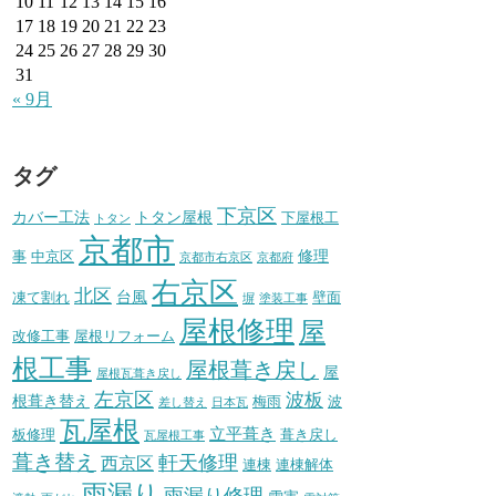
10
11
12
13
14
15
16
17
18
19
20
21
22
23
24
25
26
27
28
29
30
31
« 9月
タグ
下京区
カバー工法
トタン屋根
下屋根工
トタン
京都市
修理
事
中京区
京都市右京区
京都府
右京区
北区
台風
凍て割れ
壁面
塀
塗装工事
屋根修理
屋
改修工事
屋根リフォーム
根工事
屋根葺き戻し
屋
屋根瓦葺き戻し
左京区
波板
根葺き替え
梅雨
波
差し替え
日本瓦
瓦屋根
立平葺き
板修理
葺き戻し
瓦屋根工事
葺き替え
軒天修理
西京区
連棟
連棟解体
雨漏り
雨漏り修理