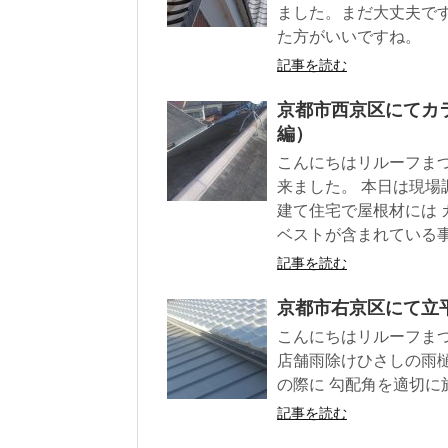
ました。まだ大丈夫で
た方がいいですね。
記事を読む
京都市西京区にてカ
編）
こんにちはリルーフま
来ました。 本日は現場
建て住宅で屋根材には
ベストが含まれている
記事を読む
京都市右京区にて立
こんにちはリルーフま
店舗雨除けひさしの雨
の際に 勾配角を適切に
記事を読む