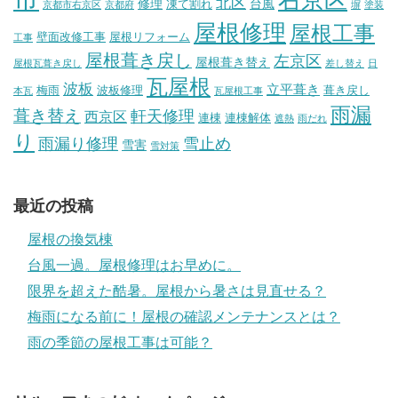
右京区
北区
修理
台風
凍て割れ
京都市右京区
京都府
塀
塗装
屋根修理
屋根工事
壁面改修工事
屋根リフォーム
工事
屋根葺き戻し
左京区
屋根葺き替え
屋根瓦葺き戻し
差し替え
日
瓦屋根
波板
立平葺き
梅雨
波板修理
葺き戻し
本瓦
瓦屋根工事
雨漏
葺き替え
軒天修理
西京区
連棟
連棟解体
遮熱
雨だれ
り
雨漏り修理
雪止め
雪害
雪対策
最近の投稿
屋根の換気棟
台風一過。屋根修理はお早めに。
限界を超えた酷暑。屋根から暑さは見直せる？
梅雨になる前に！屋根の確認メンテナンスとは？
雨の季節の屋根工事は可能？