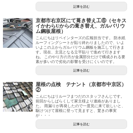
記事を読む
京都市右京区にて葺き替え工⑥（セキス
イかわらUからの葺き替え、ガルバリウ
ム鋼板屋根）
こんにちはリペインターズの広報担当です。 防水紙
ルーフィングシートが貼り終わりましたので、いよ
いよこの上からガルバリウム鋼板を施工して行きま
す。現在、主流となる立平貼りで進めて行きます
ね。 このやり方の方が金属部分だけで構成される要
素が多いので劣化の影響を受けにくいのです。
記事を読む
屋根の点検 テナント（京都市中京区）
②
こんにちはリルーフまつだのスタッフさんじです。
前回からしばらくして家主様より連絡がありまし
た。 雨漏りが再発したので一度見に来て欲しいと、
駆けつけて屋根に登って見ますと、驚きの事実
が・・・
記事を読む