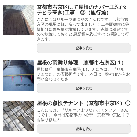
京都市右京区にて屋根のカバー工法(タ
テヒラ葺き)工事 ②（施行編）
こんにちはリルーフまつだのさんじです。京都市右
京区の現場に舞い戻って来ました！ 工事開始前に谷
板部分に落ち葉が堆積しています。谷板は板金です
ので放置しておくと 悪影響を及ぼすので掃除して行
きます。
記事を読む
屋根の雨漏り修理 京都市右京区(１)
屋根修理 京都市右京区(１) こんにちは。 『リルー
フまつだ』の広報担当です。 本日は、弊社HPからお
問い合わせくださ...
記事を読む
屋根の点検テナント（京都市中京区）①
こんにちは。『リルーフまつだ』のスタッフ、さん
じです。 今日は京都市の中心部、京都市中京区まで
雨漏り修理の...
記事を読む