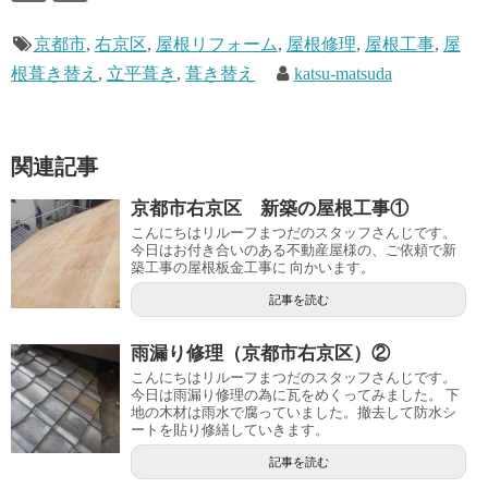
京都市
,
右京区
,
屋根リフォーム
,
屋根修理
,
屋根工事
,
屋
根葺き替え
,
立平葺き
,
葺き替え
katsu-matsuda
関連記事
京都市右京区 新築の屋根工事①
こんにちはリルーフまつだのスタッフさんじです。
今日はお付き合いのある不動産屋様の、ご依頼で新
築工事の屋根板金工事に 向かいます。
記事を読む
雨漏り修理（京都市右京区）②
こんにちはリルーフまつだのスタッフさんじです。
今日は雨漏り修理の為に瓦をめくってみました。 下
地の木材は雨水で腐っていました。撤去して防水シ
ートを貼り修繕していきます。
記事を読む