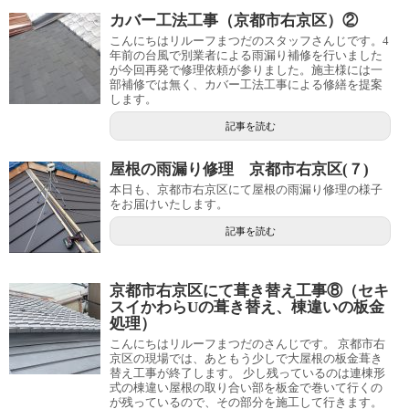
カバー工法工事（京都市右京区）②
こんにちはリルーフまつだのスタッフさんじです。4
年前の台風で別業者による雨漏り補修を行いました
が今回再発で修理依頼が参りました。施主様には一
部補修では無く、カバー工法工事による修繕を提案
します。
記事を読む
屋根の雨漏り修理 京都市右京区(７)
本日も、京都市右京区にて屋根の雨漏り修理の様子
をお届けいたします。
記事を読む
京都市右京区にて葺き替え工事⑧（セキ
スイかわらUの葺き替え、棟違いの板金
処理）
こんにちはリルーフまつだのさんじです。 京都市右
京区の現場では、あともう少しで大屋根の板金葺き
替え工事が終了します。 少し残っているのは連棟形
式の棟違い屋根の取り合い部を板金で巻いて行くの
が残っているので、その部分を施工して行きます。