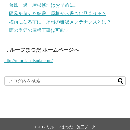
台風一過。屋根修理はお早めに。
限界を超えた酷暑。屋根から暑さは見直せる？
梅雨になる前に！屋根の確認メンテナンスとは？
雨の季節の屋根工事は可能？
リルーフまつだ ホームページへ
http://reroof-matsuda.com/
© 2017
リルーフまつだ 施工ブログ
.