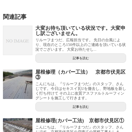
関連記事
大変お待ち頂いている状況です。大変申
し訳ございません。
リルーフまつだ、広報担当です。 先日の台風によ
り、現在のところ150件以上のご連絡を頂いている状
況でございます。 大変お待たせし...
記事を読む
屋根修理（カバー工法） 京都市伏見区
③
こんにちは。『リルーフまつだ』のスタッフ、さん
じです。今日はセキスイ瓦Uを撤去し、野地板を新し
く打ち付けて その上に改質アスファルトルーフィン
グシートを施工して行きます。
記事を読む
屋根修理(カバー工法) 京都市伏見区①
こんにちは。『リルーフまつだ』のスタッフ、さん
じです。京都市伏見区の戸建ての屋根工事をしま