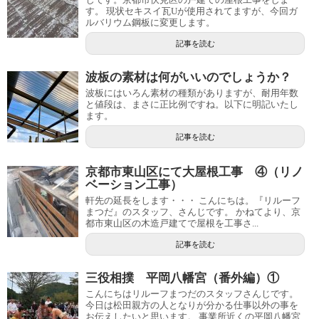
す。 現状セキスイ瓦Uが使用されてますが、今回ガ
ルバリウム鋼板に変更します。
記事を読む
波板の素材は何がいいのでしょうか？
波板にはいろん素材の種類がありますが、耐用年数
と値段は、まさに正比例ですね。以下に明記いたし
ます。
記事を読む
京都市東山区にて大屋根工事 ④（リノ
ベーション工事）
軒先の延長をします・・・ こんにちは。『リルーフ
まつだ』のスタッフ、さんじです。 かねてより、京
都市東山区の木造戸建てで屋根を工事さ...
記事を読む
三役相撲 平岡八幡宮（番外編）①
こんにちはリルーフまつだのスタッフさんじです。
今日は松田親方の人となりが分かる仕事以外の事を
お伝えしたいと思います。 事業所近くの平岡八幡宮