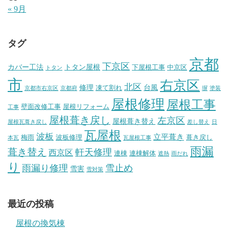
« 9月
タグ
京都
下京区
カバー工法
トタン屋根
下屋根工事
中京区
トタン
市
右京区
北区
修理
台風
凍て割れ
京都市右京区
京都府
塀
塗装
屋根修理
屋根工事
壁面改修工事
屋根リフォーム
工事
屋根葺き戻し
左京区
屋根葺き替え
屋根瓦葺き戻し
差し替え
日
瓦屋根
波板
立平葺き
梅雨
波板修理
葺き戻し
本瓦
瓦屋根工事
雨漏
葺き替え
軒天修理
西京区
連棟
連棟解体
遮熱
雨だれ
り
雨漏り修理
雪止め
雪害
雪対策
最近の投稿
屋根の換気棟