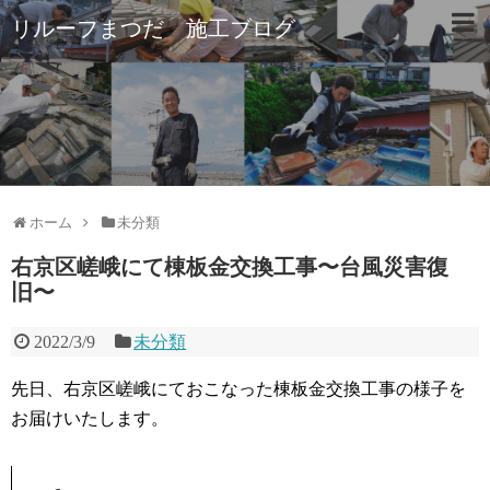
リルーフまつだ 施工ブログ
ホーム
未分類
右京区嵯峨にて棟板金交換工事〜台風災害復
旧〜
2022/3/9
未分類
先日、右京区嵯峨にておこなった棟板金交換工事の様子を
お届けいたします。