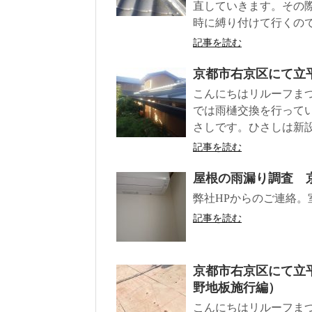
直していきます。その
時に縛り付けて行くの
記事を読む
京都市右京区にて立
こんにちはリルーフま
では雨樋交換を行って
さしです。ひさしは新
記事を読む
屋根の雨漏り調査 
弊社HPからのご連絡
記事を読む
京都市右京区にて立
野地板施行編）
こんにちはリルーフま