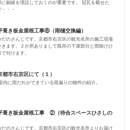
際に銅線を埋設しておくのが重要です。 冠瓦を載せた
で・・・
平葺き板金屋根工事⑥（雨樋交換編）
つだのさんじです。京都市右京区の観光名所の施工現場
いきます。２か所ありまして既存の下屋部分と雨除けひ
設で付けます。
京都市右京区にて（１）
。室内に雨だれができている雨漏りの物件の紹介。
平葺き板金屋根工事 ②（待合スペースひさしの
つだのさんじです。京都市右京区の観光名所よりお届け