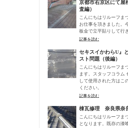
京都市右京区にて屋
査編）
こんにちはリルーフま
お仕事を頂きました。
板金で立平貼りして行
記事を読む
セキスイかわらU』
スト問題（後編）
こんにちはリルーフま
ます。スタッフコラム
して使用された方はこ
ください。
記事を読む
棟瓦修理 奈良県奈
こんにちはリルーフま
となります。既存の漆