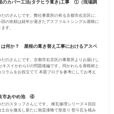
根のカバー工法(タテヒラ葺き)工事 ①（現場調
つだのさんじです。弊社事業所の有る京都市右京区に、
今回の依頼は経年が過ぎたアスファルトシングル屋根に
きます。
とは何か？ 屋根の葺き替え工事におけるアスベ
つだのさんじです。京都市右京区の事業所よりお届けし
 セキスイかわらUの問題後編です。同かわらを屋根材と
のコラムをお役立てて 本題ブログを参考にしてお考え
良市あやめ池 ④
つだのスタッフさんじです。 棟瓦修理シリーズ４回目
喰土台を撤去し新たに南蛮漆喰で形造り 熨斗瓦を積み