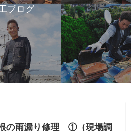
工ブログ
根の雨漏り修理 ①（現場調