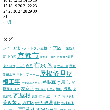
10
11
12
13
14
15
16
17
18
19
20
21
22
23
24
25
26
27
28
29
30
31
« 9月
タグ
下京区
カバー工法
トタン屋根
下屋根工
トタン
京都市
修理
事
中京区
京都市右京区
京都府
右京区
北区
台風
凍て割れ
壁面
塀
塗装工事
屋根修理
屋
改修工事
屋根リフォーム
根工事
屋根葺き戻し
屋
屋根瓦葺き戻し
左京区
波板
根葺き替え
梅雨
波
差し替え
日本瓦
瓦屋根
立平葺き
板修理
葺き戻し
瓦屋根工事
葺き替え
軒天修理
西京区
連棟
連棟解体
雨漏り
雨漏り修理