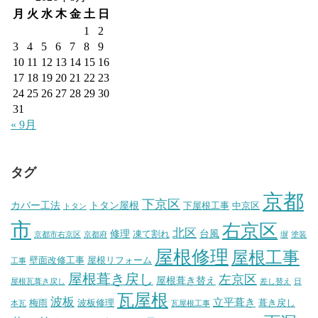
月
火
水
木
金
土
日
1
2
3
4
5
6
7
8
9
10
11
12
13
14
15
16
17
18
19
20
21
22
23
24
25
26
27
28
29
30
31
« 9月
タグ
京都
下京区
カバー工法
トタン屋根
下屋根工事
中京区
トタン
市
右京区
北区
修理
台風
凍て割れ
京都市右京区
京都府
塀
塗装
屋根修理
屋根工事
壁面改修工事
屋根リフォーム
工事
屋根葺き戻し
左京区
屋根葺き替え
屋根瓦葺き戻し
差し替え
日
瓦屋根
波板
立平葺き
梅雨
波板修理
葺き戻し
本瓦
瓦屋根工事