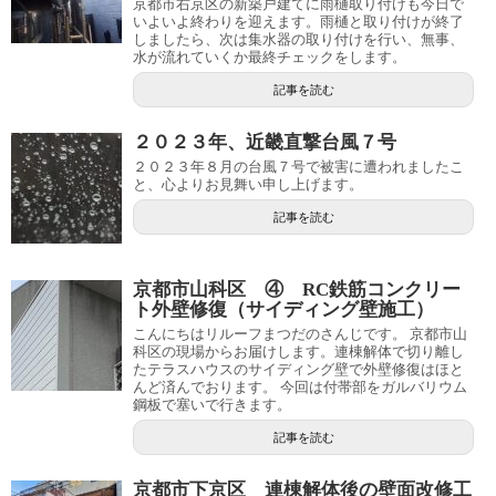
京都市右京区の新築戸建てに雨樋取り付けも今日で
いよいよ終わりを迎えます。雨樋と取り付けが終了
しましたら、次は集水器の取り付けを行い、無事、
水が流れていくか最終チェックをします。
記事を読む
２０２３年、近畿直撃台風７号
２０２３年８月の台風７号で被害に遭われましたこ
と、心よりお見舞い申し上げます。
記事を読む
京都市山科区 ④ RC鉄筋コンクリー
ト外壁修復（サイディング壁施工）
こんにちはリルーフまつだのさんじです。 京都市山
科区の現場からお届けします。連棟解体で切り離し
たテラスハウスのサイディング壁で外壁修復はほと
んど済んでおります。 今回は付帯部をガルバリウム
鋼板で塞いで行きます。
記事を読む
京都市下京区 連棟解体後の壁面改修工