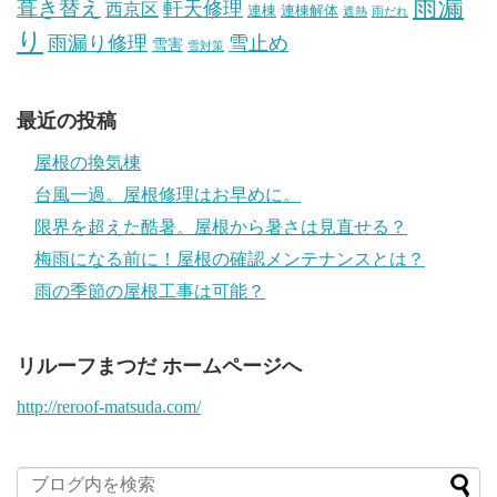
雨漏
葺き替え
軒天修理
西京区
連棟
連棟解体
遮熱
雨だれ
り
雨漏り修理
雪止め
雪害
雪対策
最近の投稿
屋根の換気棟
台風一過。屋根修理はお早めに。
限界を超えた酷暑。屋根から暑さは見直せる？
梅雨になる前に！屋根の確認メンテナンスとは？
雨の季節の屋根工事は可能？
リルーフまつだ ホームページへ
http://reroof-matsuda.com/