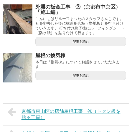
外塀の板金工事 ③（京都市中京区）
「施工編」
こんにちはリルーフまつだのスタッフさんじです。
瓦を撤去した後に構造用合板（野地板）を打ち付け
ていきます。 打ち付け終了後にルーフィングシート
（防水紙）を貼り付けて行きます。
記事を読む
屋根の換気棟
本日は『換気棟』についてお話させていただきま
す。
記事を読む
京都市東山区の店舗屋根工事 ④（トタン板を
貼る工事）