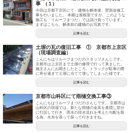
事 (１)
今回は京都下京区にて、建物を解体後、壁面改修工
事を行いました。 本郷は屋根屋ですが、このような
施工も「リルーフまつだ」では請け負っています。
まずはこちら、解体前の建物のお写真です。
記事を読む
土塀の瓦の復旧工事 ① 京都市上京区
（現場調査編）
こんにちはリルーフまつだのスタッフさんじです。
京都市は上京区まで土塀の修理で行って来ました。
施主さんにお聞きしたところ、トラックが駐車の際
に寄せ過ぎて土塀に当てて壊してしまった様です。
記事を読む
京都市山科区にて雨樋交換工事③
こんにちはリルーフまつだのさんじです。 京都市は
山科区の現場では、新たな雨樋の金具を鼻隠し部分
に打設して行き、雨水の排水流れを考えた勾配を取
る為、水糸を張って探って行きますね。
記事を読む