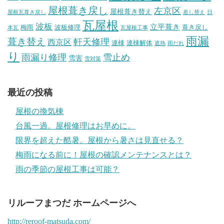
屋根葺き戻し
左京区
屋根葺き替え
屋根瓦葺き戻し
差し替え
日
瓦屋根
波板
立平葺き
梅雨
波板修理
葺き戻し
本瓦
瓦屋根工事
雨漏
葺き替え
軒天修理
西京区
連棟
連棟解体
遮熱
雨だれ
り
雨漏り修理
雪止め
雪害
雪対策
最近の投稿
屋根の換気棟
台風一過。屋根修理はお早めに。
限界を超えた酷暑。屋根から暑さは見直せる？
梅雨になる前に！屋根の確認メンテナンスとは？
雨の季節の屋根工事は可能？
リルーフまつだ ホームページへ
http://reroof-matsuda.com/