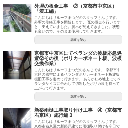
外塀の板金工事 ②（京都市中京区）
「着工編」
こんにちはリルーフまつだのスタッフさんじです。
外塀の修繕工事を開始します。 瓦の撤去を行います
と、支えていました。腕木が見えてきました。状態
も良いので、そのまま使用して行きます。
記事を読む
京都市中京区にてベランダの波板応急処
置②その後（ポリカーボネート板、波板
交換作業）
こんにちはリルーフまつだのさんじです。 京都市中
京区の雪害によるベランダポリカーボネート板波板
復旧工事を進めて行きます。 あらかじめ地上にてベ
ランダサイズに合わして切断したポリカ板を持って
上がって行きます。
記事を読む
新築雨樋工事取り付け工事 ④（京都市
右京区）施行編３
こんにちはリルーフまつだのスタッフさんじです。
京都市右京区の新築戸建てに雨樋取り付けも今日で