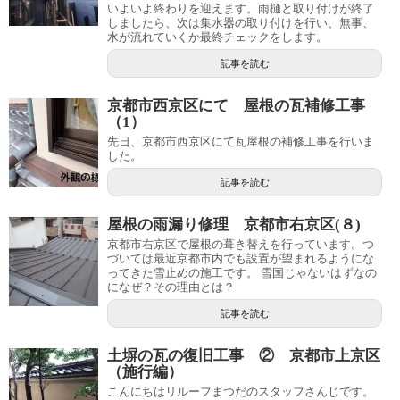
いよいよ終わりを迎えます。雨樋と取り付けが終了
しましたら、次は集水器の取り付けを行い、無事、
水が流れていくか最終チェックをします。
記事を読む
京都市西京区にて 屋根の瓦補修工事
（1）
先日、京都市西京区にて瓦屋根の補修工事を行いま
した。
記事を読む
屋根の雨漏り修理 京都市右京区(８)
京都市右京区で屋根の葺き替えを行っています。つ
づいては最近京都市内でも設置が望まれるようにな
ってきた雪止めの施工です。 雪国じゃないはずなの
になぜ？その理由とは？
記事を読む
土塀の瓦の復旧工事 ② 京都市上京区
（施行編）
こんにちはリルーフまつだのスタッフさんじです。