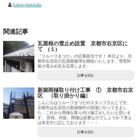
katsu-matsuda
関連記事
瓦屋根の雪止め設置 京都市右京区に
て (１)
『リルーフまつだ』の広報担当です！ 本日より、京
都市右京区の瓦屋根修理を開始いたします。雪害対
策の雪止め瓦を設置します。
記事を読む
新築雨樋取り付け工事 ① 京都市右京
区 （取り掛かり編）
こんにちはリルーフまつだのスタッフさんじです。
京都市は右京区の新築物件の現場にやってきまし
た。これから雨樋を取り付け施工がしたいと思いま
す。 皆様、何故、雨樋は必要なのでしょうか？答え
は本文中に記しております・・・
記事を読む