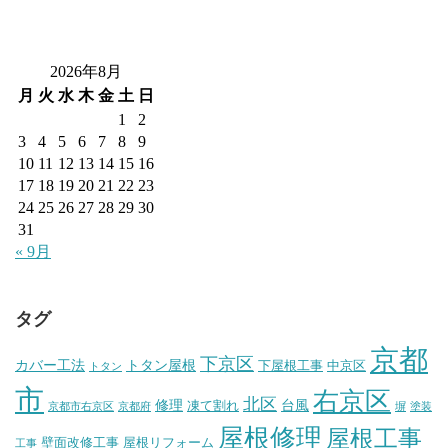
2026年8月
月
火
水
木
金
土
日
1
2
3
4
5
6
7
8
9
10
11
12
13
14
15
16
17
18
19
20
21
22
23
24
25
26
27
28
29
30
31
« 9月
タグ
京都
下京区
カバー工法
トタン屋根
下屋根工事
中京区
トタン
市
右京区
北区
修理
台風
凍て割れ
京都市右京区
京都府
塀
塗装
屋根修理
屋根工事
壁面改修工事
屋根リフォーム
工事