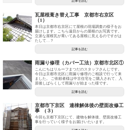
記事を読む
瓦屋根葺き替え工事 京都市右京区
（1）
本日は京都市右京区にて屋根の現場調査の様子をお
届けします。こちら遠目からの屋根のお写真です。
立派な屋根瓦が葺いてある屋根に見えるのですがは
たして…？
記事を読む
雨漏り修理（カバー工法）京都市北区①
こんにちはリルーフまつだのスタッフさんじです。
今日は京都市北区に雨漏り修理のご相談で行って来
ました。 ご依頼者様は中古住宅をご購入されて、入
居後しばらくして雨漏りが始まった様です。
記事を読む
京都市下京区 連棟解体後の壁面改修工
事 (３)
今回も京都下京区にて、建物を解体後、壁面改修工
事を行っていく様子をお届けいたいます。