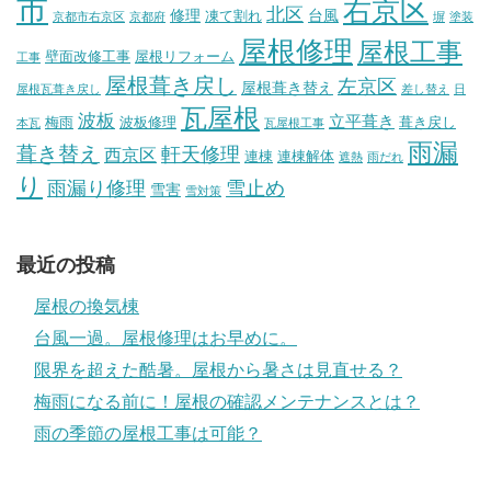
市
右京区
北区
修理
台風
凍て割れ
京都市右京区
京都府
塀
塗装
屋根修理
屋根工事
壁面改修工事
屋根リフォーム
工事
屋根葺き戻し
左京区
屋根葺き替え
屋根瓦葺き戻し
差し替え
日
瓦屋根
波板
立平葺き
梅雨
波板修理
葺き戻し
本瓦
瓦屋根工事
雨漏
葺き替え
軒天修理
西京区
連棟
連棟解体
遮熱
雨だれ
り
雨漏り修理
雪止め
雪害
雪対策
最近の投稿
屋根の換気棟
台風一過。屋根修理はお早めに。
限界を超えた酷暑。屋根から暑さは見直せる？
梅雨になる前に！屋根の確認メンテナンスとは？
雨の季節の屋根工事は可能？