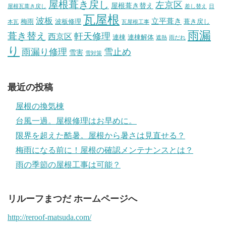
屋根葺き戻し
左京区
屋根葺き替え
屋根瓦葺き戻し
差し替え
日
瓦屋根
波板
立平葺き
梅雨
波板修理
葺き戻し
本瓦
瓦屋根工事
雨漏
葺き替え
軒天修理
西京区
連棟
連棟解体
遮熱
雨だれ
り
雨漏り修理
雪止め
雪害
雪対策
最近の投稿
屋根の換気棟
台風一過。屋根修理はお早めに。
限界を超えた酷暑。屋根から暑さは見直せる？
梅雨になる前に！屋根の確認メンテナンスとは？
雨の季節の屋根工事は可能？
リルーフまつだ ホームページへ
http://reroof-matsuda.com/