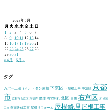
2023年5月
月
火
水
木
金
土
日
1
2
3
4
5
6
7
8
9
10
11
12
13
14
15
16
17
18
19
20
21
22
23
24
25
26
27
28
29
30
31
« 4月
6月 »
タグ
京都
下京区
カバー工法
トタン屋根
下屋根工事
中京区
トタン
市
右京区
北区
修理
台風
凍て割れ
京都市右京区
京都府
塀
塗装
屋根修理
屋根工事
壁面改修工事
屋根リフォーム
工事