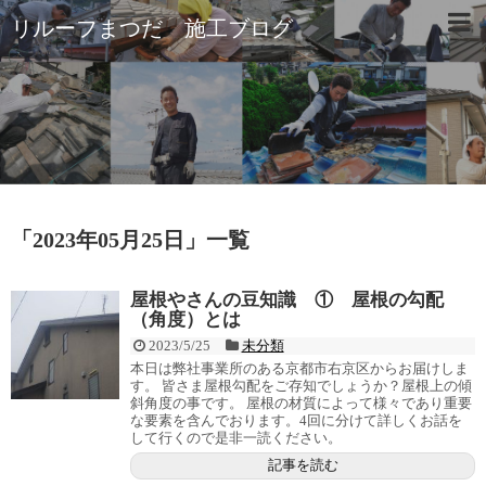
リルーフまつだ 施工ブログ
「
2023年05月25日
」
一覧
屋根やさんの豆知識 ① 屋根の勾配
（角度）とは
2023/5/25
未分類
本日は弊社事業所のある京都市右京区からお届けしま
す。 皆さま屋根勾配をご存知でしょうか？屋根上の傾
斜角度の事です。 屋根の材質によって様々であり重要
な要素を含んでおります。4回に分けて詳しくお話を
して行くので是非一読ください。
記事を読む