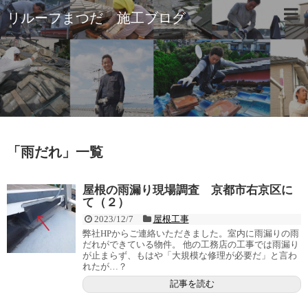
リルーフまつだ 施工ブログ
「
雨だれ
」
一覧
屋根の雨漏り現場調査 京都市右京区に
て（２）
2023/12/7
屋根工事
弊社HPからご連絡いただきました。室内に雨漏りの雨
だれができている物件。 他の工務店の工事では雨漏り
が止まらず、もはや「大規模な修理が必要だ」と言わ
れたが…？
記事を読む