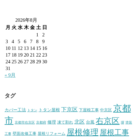
2026年8月
月
火
水
木
金
土
日
1
2
3
4
5
6
7
8
9
10
11
12
13
14
15
16
17
18
19
20
21
22
23
24
25
26
27
28
29
30
31
« 9月
タグ
京都
下京区
カバー工法
トタン屋根
下屋根工事
中京区
トタン
市
右京区
北区
修理
台風
凍て割れ
京都市右京区
京都府
塀
塗装
屋根修理
屋根工事
壁面改修工事
屋根リフォーム
工事