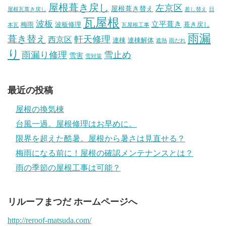
屋根葺き戻し
左京区
屋根葺き替え
屋根瓦葺き戻し
差し替え
日
瓦屋根
波板
立平葺き
梅雨
波板修理
葺き戻し
本瓦
瓦屋根工事
雨漏
葺き替え
軒天修理
西京区
連棟
連棟解体
遮熱
雨だれ
り
雨漏り修理
雪止め
雪害
雪対策
最近の投稿
屋根の換気棟
台風一過。屋根修理はお早めに。
限界を超えた酷暑。屋根から暑さは見直せる？
梅雨になる前に！屋根の確認メンテナンスとは？
雨の季節の屋根工事は可能？
リルーフまつだ ホームページへ
http://reroof-matsuda.com/