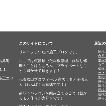
このサイトについて
最近の
リルーフまつだの施工ブログです。
屋根
台風
限界
高鼻町
ここでは依頼頂いた屋根修理、雨漏り修
る？
理のことはもちろん、プライベートなこ
梅雨
１１
とも書かせて頂きます！
は？
雨の
施工エリ
代表松田プロフィール 家族：妻と子供三
屋根
人（わんぱく三姉妹です！）
屋根
屋根
趣味：パソコンを組み立てること（昔か
屋根
らモノ作りが大好きです）
屋根