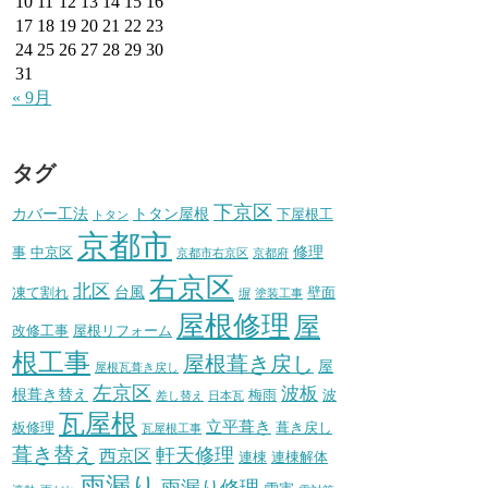
10
11
12
13
14
15
16
17
18
19
20
21
22
23
24
25
26
27
28
29
30
31
« 9月
タグ
下京区
カバー工法
トタン屋根
下屋根工
トタン
京都市
修理
事
中京区
京都市右京区
京都府
右京区
北区
台風
凍て割れ
壁面
塀
塗装工事
屋根修理
屋
改修工事
屋根リフォーム
根工事
屋根葺き戻し
屋
屋根瓦葺き戻し
左京区
波板
根葺き替え
梅雨
波
差し替え
日本瓦
瓦屋根
立平葺き
板修理
葺き戻し
瓦屋根工事
葺き替え
軒天修理
西京区
連棟
連棟解体
雨漏り
雨漏り修理