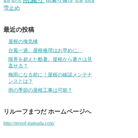
雪害
遮熱
雨だれ
雪対策
雪止め
最近の投稿
屋根の換気棟
台風一過。屋根修理はお早めに。
限界を超えた酷暑。屋根から暑さは見
直せる？
梅雨になる前に！屋根の確認メンテナ
ンスとは？
雨の季節の屋根工事は可能？
リルーフまつだ ホームページへ
http://reroof-matsuda.com/