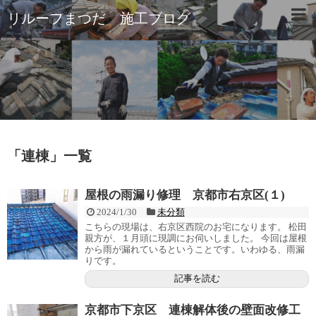
リルーフまつだ 施工ブログ
「
連棟
」
一覧
屋根の雨漏り修理 京都市右京区(１)
2024/1/30
未分類
こちらの現場は、右京区西院のお宅になります。 松田
親方が、１月頭に現調にお伺いしました。 今回は屋根
から雨が漏れているということです。いわゆる、雨漏
りです。
記事を読む
京都市下京区 連棟解体後の壁面改修工