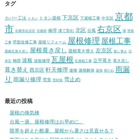
タグ
京都
下京区
カバー工法
トタン屋根
下屋根工事
中京区
トタン
市
右京区
北区
修理
台風
凍て割れ
京都市右京区
京都府
塀
塗装
屋根修理
屋根工事
壁面改修工事
屋根リフォーム
工事
屋根葺き戻し
左京区
屋根葺き替え
屋根瓦葺き戻し
差し替え
日
瓦屋根
波板
立平葺き
梅雨
波板修理
葺き戻し
本瓦
瓦屋根工事
雨漏
葺き替え
軒天修理
西京区
連棟
連棟解体
遮熱
雨だれ
り
雨漏り修理
雪止め
雪害
雪対策
最近の投稿
屋根の換気棟
台風一過。屋根修理はお早めに。
限界を超えた酷暑。屋根から暑さは見直せる？