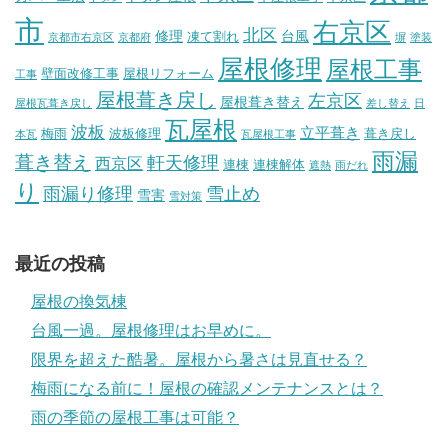
市
右京区
北区
修理
台風
凍て割れ
京都市右京区
京都府
塀
塗装
屋根修理
屋根工事
壁面改修工事
屋根リフォーム
工事
屋根葺き戻し
左京区
屋根葺き替え
屋根瓦葺き戻し
差し替え
日
瓦屋根
波板
立平葺き
梅雨
波板修理
葺き戻し
本瓦
瓦屋根工事
雨漏
葺き替え
軒天修理
西京区
連棟
連棟解体
遮熱
雨だれ
り
雨漏り修理
雪止め
雪害
雪対策
最近の投稿
屋根の換気棟
台風一過。屋根修理はお早めに。
限界を超えた酷暑。屋根から暑さは見直せる？
梅雨になる前に！屋根の確認メンテナンスとは？
雨の季節の屋根工事は可能？