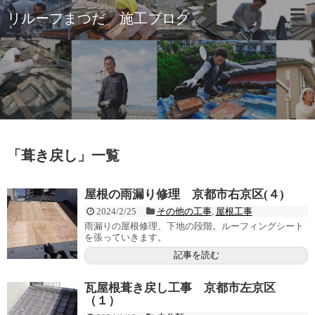
リルーフまつだ 施工ブログ
「
葺き戻し
」
一覧
屋根の雨漏り修理 京都市右京区(４)
2024/2/25
その他の工事
,
屋根工事
雨漏りの屋根修理、下地の段階。ルーフィングシート
を張っていきます。
記事を読む
瓦屋根葺き戻し工事 京都市左京区
（１）