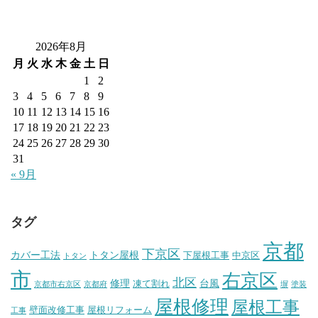
2026年8月
月
火
水
木
金
土
日
1
2
3
4
5
6
7
8
9
10
11
12
13
14
15
16
17
18
19
20
21
22
23
24
25
26
27
28
29
30
31
« 9月
タグ
京都
下京区
カバー工法
トタン屋根
下屋根工事
中京区
トタン
市
右京区
北区
修理
台風
凍て割れ
京都市右京区
京都府
塀
塗装
屋根修理
屋根工事
壁面改修工事
屋根リフォーム
工事