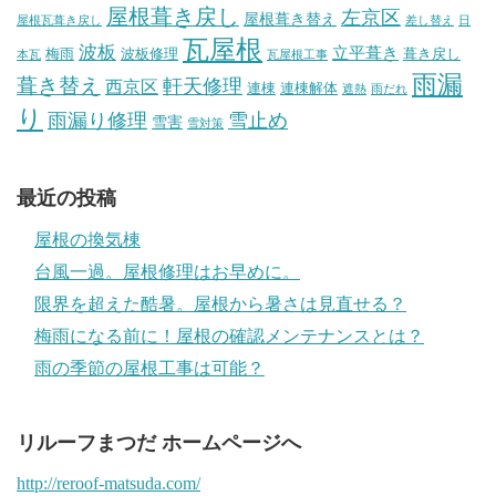
屋根葺き戻し
左京区
屋根葺き替え
屋根瓦葺き戻し
差し替え
日
瓦屋根
波板
立平葺き
梅雨
波板修理
葺き戻し
本瓦
瓦屋根工事
雨漏
葺き替え
軒天修理
西京区
連棟
連棟解体
遮熱
雨だれ
り
雨漏り修理
雪止め
雪害
雪対策
最近の投稿
屋根の換気棟
台風一過。屋根修理はお早めに。
限界を超えた酷暑。屋根から暑さは見直せる？
梅雨になる前に！屋根の確認メンテナンスとは？
雨の季節の屋根工事は可能？
リルーフまつだ ホームページへ
http://reroof-matsuda.com/